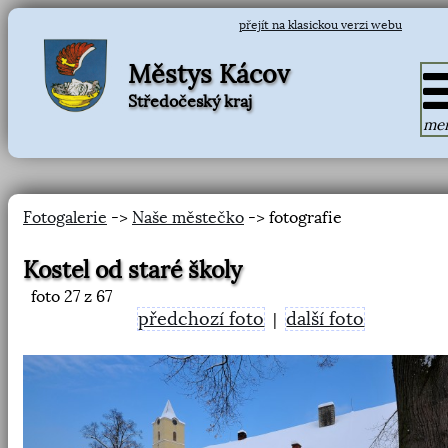
přejít na klasickou verzi webu
Městys Kácov
Středočeský kraj
me
Fotogalerie
->
Naše městečko
-> fotografie
Kostel od staré školy
foto
27
z 67
předchozí foto
další foto
|