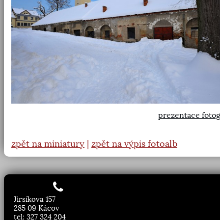
prezentace fotog
zpět na miniatury
|
zpět na výpis fotoalb
Jirsíkova 157
285 09 Kácov
tel: 327 324 204