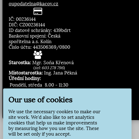
oupodatelna@kacov.cz
IČ: 00236144
DIČ: CZ00236144
ID datové schránky: 439bdrt
Bankovní spojení: Česká
spořitelna a.s. Kolín
Číslo účtu: 443506369/0800
Starostka:
Mgr. Soňa Křenová
(
tel: 603 278 796
)
Místostarostka:
Ing. Jana Pěkná
Úřední hodiny:
Pondělí, středa
8.00 - 11:30
13:00 - 16:30
Our use of cookies
Zasílání novinek:
We use the necessary cookies to make our
Přihlásit odběr
site work. We'd also like to set analytics
cookies that help us make improvements
by measuring how you use the site. These
will be set only if you accept.