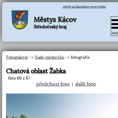
přejít na klasickou verzi webu
Městys Kácov
Středočeský kraj
me
Fotogalerie
->
Naše městečko
-> fotografie
Chatová oblast Žabka
foto
66
z 67
předchozí foto
další foto
|