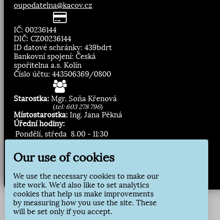
oupodatelna@kacov.cz
IČ: 00236144
DIČ: CZ00236144
ID datové schránky: 439bdrt
Bankovní spojení: Česká
spořitelna a.s. Kolín
Číslo účtu: 443506369/0800
Starostka:
Mgr. Soňa Křenová
(
tel: 603 278 796
)
Místostarostka:
Ing. Jana Pěkná
Úřední hodiny:
Pondělí, středa
8.00 - 11:30
13:00 - 16:30
Our use of cookies
Zasílání novinek:
We use the necessary cookies to make our
Přihlásit odběr
site work. We'd also like to set analytics
cookies that help us make improvements
by measuring how you use the site. These
will be set only if you accept.