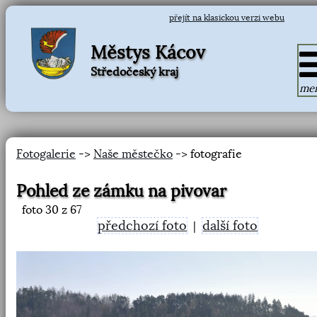
přejít na klasickou verzi webu
Městys Kácov
Středočeský kraj
me
Fotogalerie
->
Naše městečko
-> fotografie
Pohled ze zámku na pivovar
foto
30
z 67
předchozí foto
další foto
|