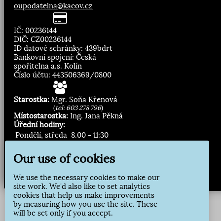
oupodatelna@kacov.cz
IČ: 00236144
DIČ: CZ00236144
ID datové schránky: 439bdrt
Bankovní spojení: Česká
spořitelna a.s. Kolín
Číslo účtu: 443506369/0800
Starostka:
Mgr. Soňa Křenová
(
tel: 603 278 796
)
Místostarostka:
Ing. Jana Pěkná
Úřední hodiny:
Pondělí, středa
8.00 - 11:30
13:00 - 16:30
Our use of cookies
Zasílání novinek:
We use the necessary cookies to make our
Přihlásit odběr
site work. We'd also like to set analytics
cookies that help us make improvements
by measuring how you use the site. These
will be set only if you accept.