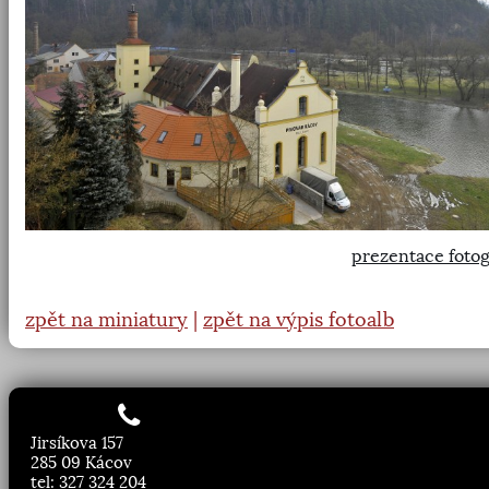
prezentace fotog
zpět na miniatury
|
zpět na výpis fotoalb
Jirsíkova 157
285 09 Kácov
tel: 327 324 204