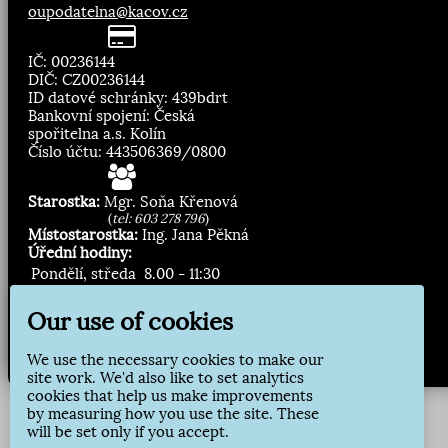
oupodatelna@kacov.cz
IČ: 00236144
DIČ: CZ00236144
ID datové schránky: 439bdrt
Bankovní spojení: Česká
spořitelna a.s. Kolín
Číslo účtu: 443506369/0800
Starostka:
Mgr. Soňa Křenová
(
tel: 603 278 796
)
Místostarostka:
Ing. Jana Pěkná
Úřední hodiny:
Pondělí, středa
8.00 - 11:30
13:00 - 16:30
Our use of cookies
Zasílání novinek:
We use the necessary cookies to make our
Přihlásit odběr
site work. We'd also like to set analytics
cookies that help us make improvements
by measuring how you use the site. These
will be set only if you accept.