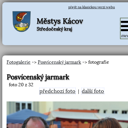
přejít na klasickou verzi webu
Městys Kácov
Středočeský kraj
me
Fotogalerie
->
Posvícenský jarmark
-> fotografie
Posvícenský jarmark
foto
20
z 32
předchozí foto
další foto
|