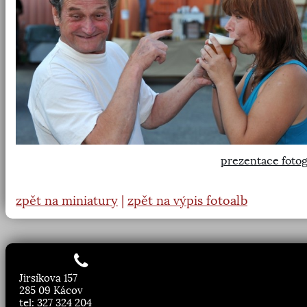
prezentace fotog
zpět na miniatury
|
zpět na výpis fotoalb
Jirsíkova 157
285 09 Kácov
tel: 327 324 204