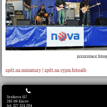
prezentace fotog
zpět na miniatury
|
zpět na výpis fotoalb
Jirsíkova 157
285 09 Kácov
tel: 327 324 204