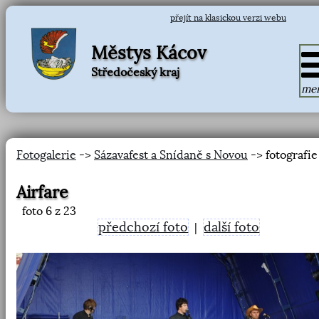
přejít na klasickou verzi webu
Městys Kácov
Středočeský kraj
me
Fotogalerie
->
Sázavafest a Snídaně s Novou
-> fotografie
Airfare
foto
6
z 23
předchozí foto
další foto
|