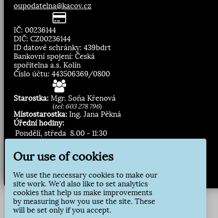
oupodatelna@kacov.cz
IČ: 00236144
DIČ: CZ00236144
ID datové schránky: 439bdrt
Bankovní spojení: Česká
spořitelna a.s. Kolín
Číslo účtu: 443506369/0800
Starostka:
Mgr. Soňa Křenová
(
tel: 603 278 796
)
Místostarostka:
Ing. Jana Pěkná
Úřední hodiny:
Pondělí, středa
8.00 - 11:30
13:00 - 16:30
Our use of cookies
Zasílání novinek:
We use the necessary cookies to make our
Přihlásit odběr
site work. We'd also like to set analytics
cookies that help us make improvements
by measuring how you use the site. These
will be set only if you accept.