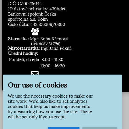
DIČ: CZ00236144
ID datové schránky: 439bdrt
Bankovní spojení: Česká
spořitelna a.s. Kolín
Číslo účtu: 443506369/0800
Starostka:
Mgr. Soňa Křenová
(
tel: 603 278 796
)
Místostarostka:
Ing. Jana Pěkná
Úřední hodiny:
Pondělí, středa
8.00 - 11:30
13:00 - 16:30
Zasílání novinek:
Our use of cookies
Přihlásit odběr
We use the necessary cookies to make our
site work. We'd also like to set analytics
cookies that help us make improvements
by measuring how you use the site. These
will be set only if you accept.