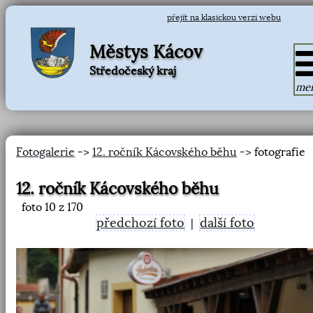
přejít na klasickou verzi webu
Městys Kácov
Středočeský kraj
me
Fotogalerie
->
12. ročník Kácovského běhu
-> fotografie
12. ročník Kácovského běhu
foto
10
z 170
předchozí foto
další foto
|