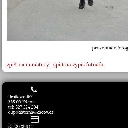
prezentace fotog
zpět na miniatury
|
zpět na výpis fotoalb
Jirsíkova 157
285 09 Kácov
tel: 327 324 204
oupodatelna@kacov.cz
IČ: 00236144