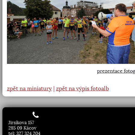
prezentace fotog
zpět na miniatury
|
zpět na výpis fotoalb
Jirsíkova 157
285 09 Kácov
tel: 327 324 204