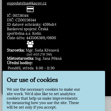
oupodatelna@kacov.cz
IČ: 00236144
DIČ: CZ00236144
ID datové schránky: 439bdrt
Bankovní spojení: Česká
spořitelna a.s. Kolín
Číslo účtu: 443506369/0800
Starostka:
Mgr. Soňa Křenová
(
tel: 603 278 796
)
Místostarostka:
Ing. Jana Pěkná
Úřední hodiny:
Pondělí, středa
8.00 - 11:30
13:00 - 16:30
Our use of cookies
Zasílání novinek:
We use the necessary cookies to make our
Přihlásit odběr
site work. We'd also like to set analytics
cookies that help us make improvements
by measuring how you use the site. These
will be set only if you accept.