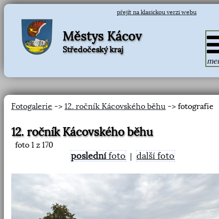
přejít na klasickou verzi webu
Městys Kácov
Středočeský kraj
me
Fotogalerie
->
12. ročník Kácovského běhu
-> fotografie
12. ročník Kácovského běhu
foto
1
z 170
poslední
foto
další foto
|