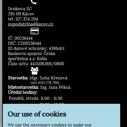
Jirsíkova 157
285 09 Kácov
tel: 327 324 204
oupodatelna@kacov.cz
IČ: 00236144
DIČ: CZ00236144
ID datové schránky: 439bdrt
Bankovní spojení: Česká
spořitelna a.s. Kolín
Číslo účtu: 443506369/0800
Starostka:
Mgr. Soňa Křenová
(
tel: 603 278 796
)
Místostarostka:
Ing. Jana Pěkná
Úřední hodiny:
Pondělí, středa
8.00 - 11:30
13:00 - 16:30
Our use of cookies
Zasílání novinek:
We use the necessary cookies to make our
Přihlásit odběr