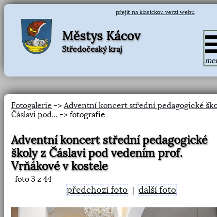
přejít na klasickou verzi webu
Městys Kácov
Středočeský kraj
me
Fotogalerie
->
Adventní koncert střední pedagogické ško
Čáslavi pod...
-> fotografie
Adventní koncert střední pedagogické
školy z Čáslavi pod vedením prof.
Vrňákové v kostele
foto
3
z 44
předchozí foto
další foto
|