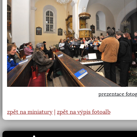
prezentace fotog
zpět na miniatury
|
zpět na výpis fotoalb