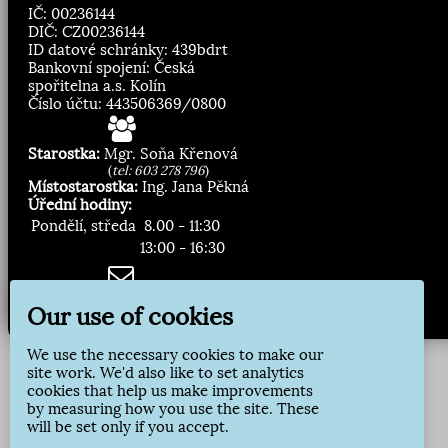
IČ: 00236144
DIČ: CZ00236144
ID datové schránky: 439bdrt
Bankovní spojení: Česká
spořitelna a.s. Kolín
Číslo účtu: 443506369/0800
Starostka:
Mgr. Soňa Křenová
(
tel: 603 278 796
)
Místostarostka:
Ing. Jana Pěkná
Úřední hodiny:
Pondělí, středa
8.00 - 11:30
13:00 - 16:30
Zasílání novinek:
Our use of cookies
Přihlásit odběr
We use the necessary cookies to make our
site work. We'd also like to set analytics
cookies that help us make improvements
by measuring how you use the site. These
will be set only if you accept.