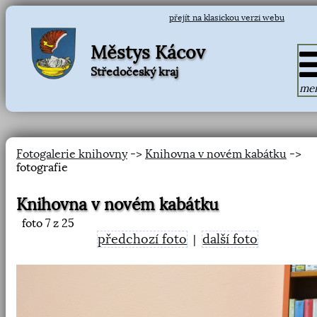
přejít na klasickou verzi webu
Městys Kácov
Středočeský kraj
me
Fotogalerie knihovny
->
Knihovna v novém kabátku
->
fotografie
Knihovna v novém kabátku
foto
7
z 25
předchozí foto
další foto
|