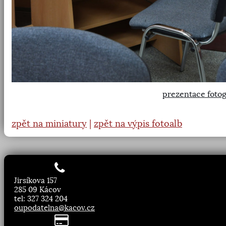
prezentace fotog
zpět na miniatury
|
zpět na výpis fotoalb
Jirsíkova 157
285 09 Kácov
tel: 327 324 204
oupodatelna@kacov.cz