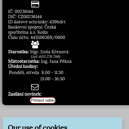
IČ: 00236144
DIČ: CZ00236144
ID datové schránky: 439bdrt
Bankovní spojení: Česká
spořitelna a.s. Kolín
Číslo účtu: 443506369/0800
Starostka:
Mgr. Soňa Křenová
(
tel: 603 278 796
)
Místostarostka:
Ing. Jana Pěkná
Úřední hodiny:
Pondělí, středa
8.00 - 11:30
13:00 - 16:30
Zasílání novinek:
Přihlásit odběr
Our use of cookies