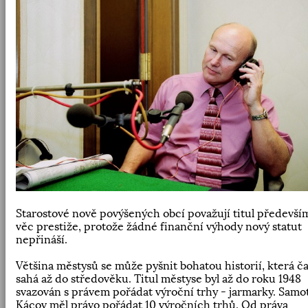
Starostové nově povýšených obcí považují titul předevší
věc prestiže, protože žádné finanční výhody nový statut
nepřináší.
Většina městysů se může pyšnit bohatou historií, která č
sahá až do středověku. Titul městyse byl až do roku 1948
svazován s právem pořádat výroční trhy - jarmarky. Samo
Kácov měl právo pořádat 10 výročních trhů. Od práva