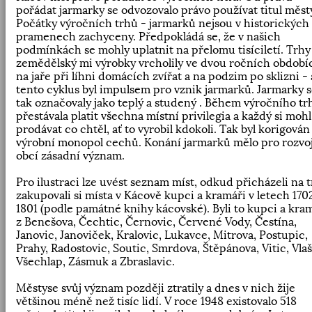
pořádat jarmarky se odvozovalo právo používat titul měst
Počátky výročních trhů - jarmarků nejsou v historických
pramenech zachyceny. Předpokládá se, že v našich
podmínkách se mohly uplatnit na přelomu tisíciletí. Trhy
zemědělský mi výrobky vrcholily ve dvou ročních období
na jaře při líhni domácích zvířat a na podzim po sklizni - 
tento cyklus byl impulsem pro vznik jarmarků. Jarmarky 
tak označovaly jako teplý a studený . Během výročního tr
přestávala platit všechna místní privilegia a každý si mohl
prodávat co chtěl, ať to vyrobil kdokoli. Tak byl korigován
výrobní monopol cechů. Konání jarmarků mělo pro rozvo
obcí zásadní význam.
Pro ilustraci lze uvést seznam míst, odkud přicházeli na t
zakupovali si místa v Kácově kupci a kramáři v letech 170
1801 (podle památné knihy kácovské). Byli to kupci a kra
z Benešova, Čechtic, Černovic, Červené Vody, Čestína,
Janovic, Janoviček, Kralovic, Lukavce, Mitrova, Postupic,
Prahy, Radostovic, Soutic, Smrdova, Štěpánova, Vitic, Vlaš
Všechlap, Zásmuk a Zbraslavic.
Městyse svůj význam později ztratily a dnes v nich žije
většinou méně než tisíc lidí. V roce 1948 existovalo 518