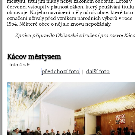
městysů, titul jim nikdy nebyl zákonem odebrán. Letos v
červenci vstoupil v platnost zákon, který používání titulu
obnovuje. Na jeho navrácení měly nárok obce, které toto
označení užívaly před vznikem národních výborů v roce
1954. Některé obce o něj ale znovu nepožádaly.
Zprávu připravilo Občanské sdružení pro rozvoj Kác
Kácov městysem
foto
4
z 9
předchozí foto
další foto
|