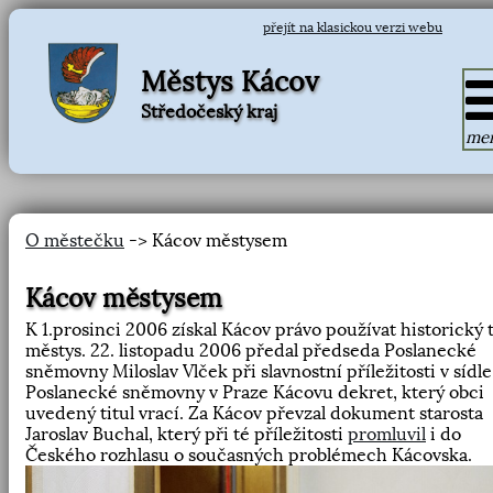
přejít na klasickou verzi webu
Městys Kácov
Středočeský kraj
me
O městečku
-> Kácov městysem
Kácov městysem
K 1.prosinci 2006 získal Kácov právo používat historický t
městys. 22. listopadu 2006 předal předseda Poslanecké
sněmovny Miloslav Vlček při slavnostní příležitosti v sídle
Poslanecké sněmovny v Praze Kácovu dekret, který obci
uvedený titul vrací. Za Kácov převzal dokument starosta
Jaroslav Buchal, který při té příležitosti
promluvil
i do
Českého rozhlasu o současných problémech Kácovska.