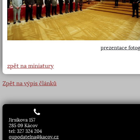
prezentace fotog
zpět na miniatury
Zpět na výpis článků
Jirsíkova 157
285 09 Kácov
tel: 327 324 204
oupodatelna@kacov.cz