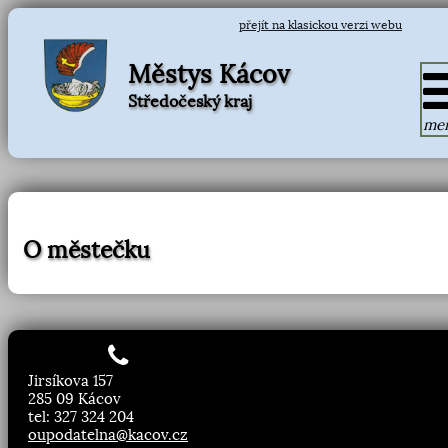
přejít na klasickou verzi webu
Městys Kácov
Středočeský kraj
me
O městečku
Jirsíkova 157
285 09 Kácov
tel: 327 324 204
oupodatelna@kacov.cz