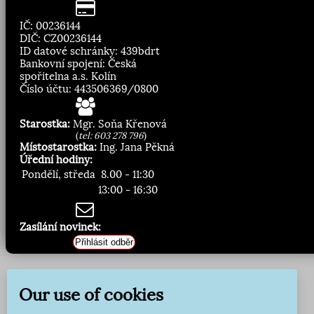
IČ: 00236144
DIČ: CZ00236144
ID datové schránky: 439bdrt
Bankovní spojení: Česká
spořitelna a.s. Kolín
Číslo účtu: 443506369/0800
Starostka:
Mgr. Soňa Křenová
(
tel: 603 278 796
)
Místostarostka:
Ing. Jana Pěkná
Úřední hodiny:
Pondělí, středa
8.00 - 11:30
13:00 - 16:30
Zasílání novinek:
Přihlásit odběr
Our use of cookies