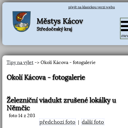
přejít na klasickou verzi webu
Městys Kácov
Středočeský kraj
me
Tipy na výlet
-> Okolí Kácova - fotogalerie
Okolí Kácova - fotogalerie
Železniční viadukt zrušené lokálky u
Němčic
foto
14
z 203
předchozí foto
další foto
|