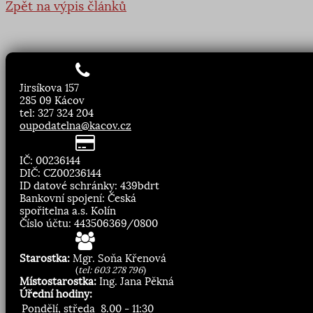
Zpět na výpis článků
Jirsíkova 157
285 09 Kácov
tel: 327 324 204
oupodatelna@kacov.cz
IČ: 00236144
DIČ: CZ00236144
ID datové schránky: 439bdrt
Bankovní spojení: Česká
spořitelna a.s. Kolín
Číslo účtu: 443506369/0800
Starostka:
Mgr. Soňa Křenová
(
tel: 603 278 796
)
Místostarostka:
Ing. Jana Pěkná
Úřední hodiny:
Pondělí, středa
8.00 - 11:30