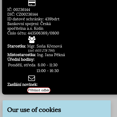
IČ: 00236144
DIČ: CZ00236144
ID datové schránky: 439bdrt
Bankovní spojení: Česká
spořitelna a.s. Kolín
Číslo účtu: 443506369/0800
Starostka:
Mgr. Soňa Křenová
(
tel: 603 278 796
)
Místostarostka:
Ing. Jana Pěkná
Úřední hodiny:
Pondělí, středa
8.00 - 11:30
13:00 - 16:30
Zasílání novinek:
Přihlásit odběr
Our use of cookies