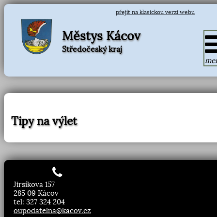
přejít na klasickou verzi webu
Městys Kácov
Středočeský kraj
me
Tipy na výlet
Jirsíkova 157
285 09 Kácov
tel: 327 324 204
oupodatelna@kacov.cz