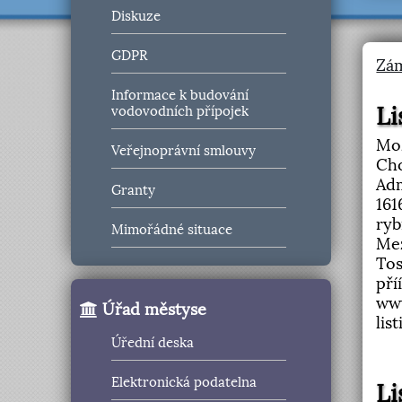
Diskuze
GDPR
Zá
Informace k budování
Li
vodovodních přípojek
Mož
Veřejnoprávní smlouvy
Cho
Adm
Granty
161
ryb
Mimořádné situace
Mez
Tos
pří
www
Úřad městyse
list
Úřední deska
Elektronická podatelna
Li