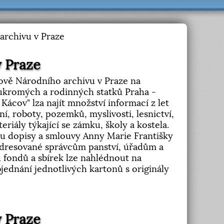
archivu v Praze
v Praze
udově Národního archivu v Praze na
soukromých a rodinných statků Praha -
ácov" lza najít množství informací z let
ní, roboty, pozemků, myslivosti, lesnictví,
riály týkající se zámku, školy a kostela.
ru dopisy a smlouvy Anny Marie Františky
adresované správcům panství, úřadům a
 fondů a sbírek lze nahlédnout na
jednání jednotlivých kartonů s originály
v Praze