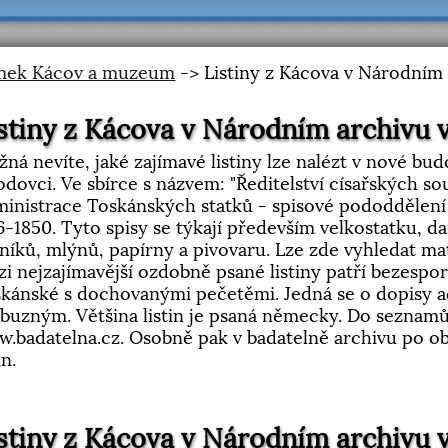
mek Kácov a muzeum
-> Listiny z Kácova v Národním 
stiny z Kácova v Národním archivu 
ná nevíte, jaké zajímavé listiny lze nalézt v nové b
dovci. Ve sbírce s názvem: "Ředitelství císařských 
inistrace Toskánských statků - spisové pododdělení K
6-1850. Tyto spisy se týkají především velkostatku, da
níků, mlýnů, papírny a pivovaru. Lze zde vyhledat mate
i nejzajímavější ozdobně psané listiny patří bezespo
kánské s dochovanými pečetěmi. Jedná se o dopisy 
íbuzným. Většina listin je psaná německy. Do seznamů
.badatelna.cz. Osobně pak v badatelně archivu po ob
in.
stiny z Kácova v Národním archivu 