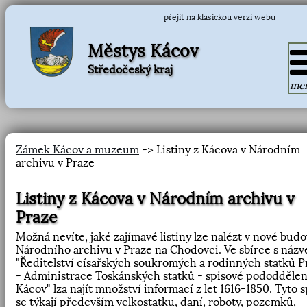
přejít na klasickou verzi webu
Městys Kácov
Středočeský kraj
me
Zámek Kácov a muzeum
-> Listiny z Kácova v Národním
archivu v Praze
Listiny z Kácova v Národním archivu v
Praze
Možná nevíte, jaké zajímavé listiny lze nalézt v nové bud
Národního archivu v Praze na Chodovci. Ve sbírce s názv
"Ředitelství císařských soukromých a rodinných statků P
- Administrace Toskánských statků - spisové pododdělen
Kácov" lza najít množství informací z let 1616-1850. Tyto s
se týkají především velkostatku, daní, roboty, pozemků,